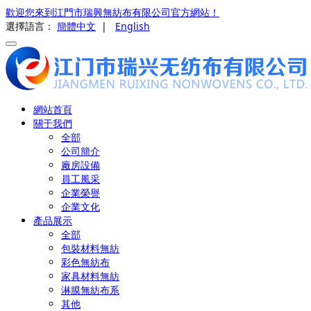
歡迎您來到江門市瑞興無紡布有限公司官方網站！
選擇語言：
簡體中文
|
English
網站首頁
關于我們
全部
公司簡介
廠房設備
員工風采
企業榮譽
企業文化
產品展示
全部
包裝材料無紡
彩色無紡布
家具材料無紡
淋膜無紡布系
其他