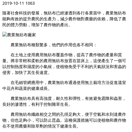
2019-10-11
1063
隨著社會科技的發展，無紡布已經滲透到各行各業當中，農業無紡布
能夠有效的提升農民的生產力，減少農作物對農藥的依賴，降低了農
民的體力勞動，增加了農作物的產出。
農業無紡布種類繁多，他們的作用也各不相同：
在土地上使用農用無紡布覆蓋作物，提高了農作物的產量和質
量。將非常輕和柔軟的農用無紡布放置在苗床上，這便產生了一個可
以控制熱度和濕度的小氣候，使植物免受于不利的天氣狀況和害蟲的
侵害，加快了其生長速度。
在毛細管網應用中，農業無紡布通過使用無土栽培方法促進溫室
中花卉和蔬菜的健康成長。
農業無紡布具有高強度，耐久性和彈性，有效避免霜降和蟲害，
良好的滲透性，有利于控制雜草生長。
農用無紡布纖維相交之間的孔徑足夠大，便于空氣和水到達農作
物，但也足夠小，可以防止昆蟲。這種保護措施可以使植物和農作物
在不使用農藥和除草劑的情況下健康生長。