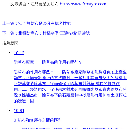
文章源自：江門農業無紡布
http://www.frostyrc.com
上一篇：江門無紡布是否具有抗老性能
下一篇：柑橘防寒布：柑橘冬季“三避技術”新嘗試
推薦新聞
10-12
防草布廠家： 防草布的作用有哪些？
防草布的作用有哪些？一、防草布廠家除草布能夠避免地上產生
雜草阻止陽光對地上的直接照射，一起利用其自身堅固的結構阻
止雜草穿過除草布，從而確保了除草布對雜草 成長的抑制作
用。二、浸透雨水，促使果木對水分的吸收防草布廠家除草布的
透水性能杰出，除草布下的石頭層和中砂層能有用抑制土壤顆粒
的浸透，因
10-31
無紡布和無塵布之間的區別