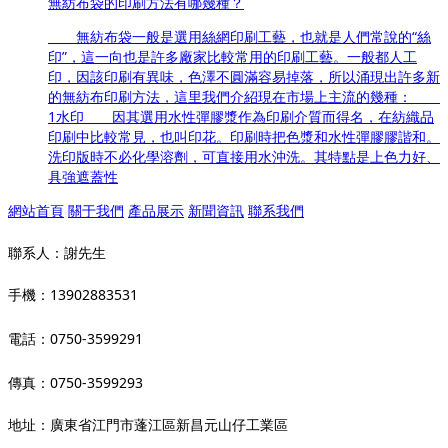
無紡布袋的印刷方法有哪幾種？
無紡布袋一般是選用絲網印刷工藝，也就是人們常說的“絲
印”，這一向也是許多廠家比較常用的印刷工藝。一般都人工
印，因該印刷有異味，色澤不圓滿容易掉落，所以涌現出許多新
的無紡布印刷方法，這里我們介紹現在市場上主流的幾種：
1水印 因其選用水性彈膠漿作為印刷介質而得名，在紡織品
印刷中比較常見，也叫印花。印刷時把色漿和水性彈膠膠諧和。
洗印版時不必化學溶劑，可直接用水沖洗。其特點是上色力好、
具強遮蓋性
網站首頁
關于我們
產品展示
新聞資訊
聯系我們
聯系人：謝先生
手機：13902883531
電話：0750-3599291
傳真：0750-3599293
地址：廣東省江門市蓬江區新昌元山仔工業區