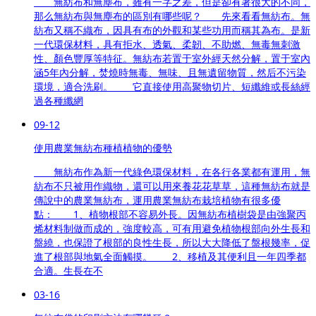
無紡布和無塵布，雖有一字之差，但是卻有著很大的不同，
那么無紡布與無塵布的區別有哪些呢？ 先來看看無紡布。無
紡布又稱不織布，因具有布的外觀和某些功用而稱其為布。是新
一代環保材料，具有拒水、透氣、柔韌、不助燃、無毒無刺激
性、顏色豐厚等特征。無紡布若置于室外經天然分解，置于室內
涵5年內分解，焚燒時無毒、無味、且無遺留物質，然后不污染
環境，適合洗刷。 它直接使用高聚物切片、短纖維或長絲經
過各種纖網
09-12
使用農業無紡布種植植物的優勢
無紡布作為新一代綠色環保材料，在各行各業都有運用，無
紡布不只被用作織物，還可以用來養花花草草，這種無紡布就是
傳說中的農業無紡布，運用農業無紡布栽培植物有很多優
點： 1、植物根部不容易外長。因無紡布植樹袋是由強聚丙
烯材料制做而成的，強度較高，可有用避免植物根部向外生長和
盤繞，也保證了根部的良性生長，所以大大降低了盤根幾率，促
進了根部與地氣全面觸摸。 2、移植及其便利且一年四季都
合適。生長在不
03-16