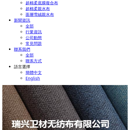
超棉柔底膜復合布
超棉柔親水布
面層雪絨親水布
新聞資訊
全部
行業資訊
公司動態
常見問題
聯系我們
全部
聯系方式
語言選擇
簡體中文
English