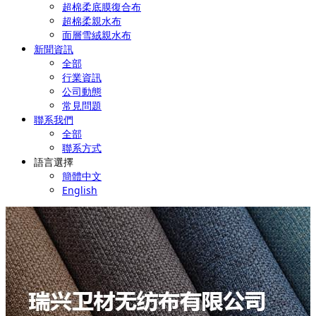
超棉柔底膜復合布
超棉柔親水布
面層雪絨親水布
新聞資訊
全部
行業資訊
公司動態
常見問題
聯系我們
全部
聯系方式
語言選擇
簡體中文
English