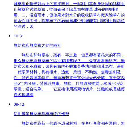
雜草阻止陽光對地上的直接照射，一起利用其自身堅固的結構阻
止雜草穿過除草布，從而確保了除草布對雜草 成長的抑制作
用。二、浸透雨水，促使果木對水分的吸收防草布廠家除草布的
透水性能杰出，除草布下的石頭層和中砂層能有用抑制土壤顆粒
的浸透，因
10-31
無紡布和無塵布之間的區別
無紡布和無塵布，雖有一字之差，但是卻有著很大的不同，
那么無紡布與無塵布的區別有哪些呢？ 先來看看無紡布。無
紡布又稱不織布，因具有布的外觀和某些功用而稱其為布。是新
一代環保材料，具有拒水、透氣、柔韌、不助燃、無毒無刺激
性、顏色豐厚等特征。無紡布若置于室外經天然分解，置于室內
涵5年內分解，焚燒時無毒、無味、且無遺留物質，然后不污染
環境，適合洗刷。 它直接使用高聚物切片、短纖維或長絲經
過各種纖網
09-12
使用農業無紡布種植植物的優勢
無紡布作為新一代綠色環保材料，在各行各業都有運用，無