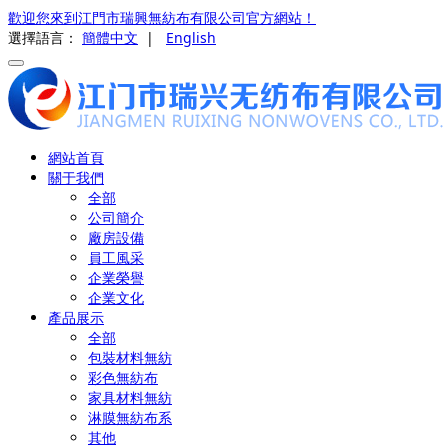
歡迎您來到江門市瑞興無紡布有限公司官方網站！
選擇語言：
簡體中文
|
English
網站首頁
關于我們
全部
公司簡介
廠房設備
員工風采
企業榮譽
企業文化
產品展示
全部
包裝材料無紡
彩色無紡布
家具材料無紡
淋膜無紡布系
其他