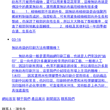
紡布不只被用作織物，還可以用來養花花草草，這種無紡布就是
傳說中的農業無紡布，運用農業無紡布栽培植物有很多優
點： 1、植物根部不容易外長。因無紡布植樹袋是由強聚丙
烯材料制做而成的，強度較高，可有用避免植物根部向外生長和
盤繞，也保證了根部的良性生長，所以大大降低了盤根幾率，促
進了根部與地氣全面觸摸。 2、移植及其便利且一年四季都
合適。生長在不
03-16
無紡布袋的印刷方法有哪幾種？
無紡布袋一般是選用絲網印刷工藝，也就是人們常說的“絲
印”，這一向也是許多廠家比較常用的印刷工藝。一般都人工
印，因該印刷有異味，色澤不圓滿容易掉落，所以涌現出許多新
的無紡布印刷方法，這里我們介紹現在市場上主流的幾種：
1水印 因其選用水性彈膠漿作為印刷介質而得名，在紡織品
印刷中比較常見，也叫印花。印刷時把色漿和水性彈膠膠諧和。
洗印版時不必化學溶劑，可直接用水沖洗。其特點是上色力好、
具強遮蓋性
網站首頁
關于我們
產品展示
新聞資訊
聯系我們
聯系人：謝先生