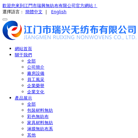
歡迎您來到江門市瑞興無紡布有限公司官方網站！
選擇語言：
簡體中文
|
English
網站首頁
關于我們
全部
公司簡介
廠房設備
員工風采
企業榮譽
企業文化
產品展示
全部
包裝材料無紡
彩色無紡布
家具材料無紡
淋膜無紡布系
其他