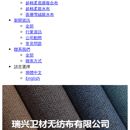
超棉柔底膜復合布
超棉柔親水布
面層雪絨親水布
新聞資訊
全部
行業資訊
公司動態
常見問題
聯系我們
全部
聯系方式
語言選擇
簡體中文
English